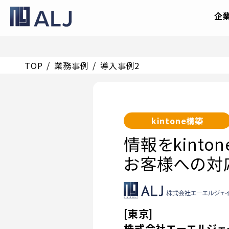
企
TOP
業務事例
導入事例2
kintone構築
情報をkint
お客様への対
[東京]
株式会社エーエルジェ