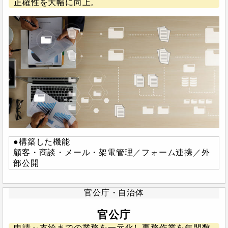
正確性を大幅に向上。
●構築した機能
顧客・商談・メール・架電管理／フォーム連携／外
部公開
官公庁・自治体
官公庁
申請～支給までの業務を一元化し事務作業を年間数